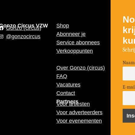
No
Gonzo Circus VZW
Shop
kr
Gonzo (circus)
Abonneer je
@gonzocircus
ku
Service abonnees
Schri
Verkooppunten
Naam
Over Gonzo (circus)
FAQ
Vacatures
E-mai
Contact
Partners
Voor artiesten
Voor adverteerders
Voor evenementen