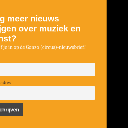
g meer nieuws
ijgen over muziek en
nst?
jf je in op de Gonzo (circus)-nieuwsbrief!
ladres