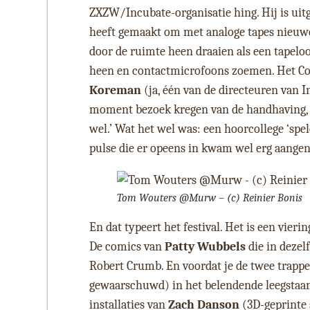
ZXZW/Incubate-organisatie hing. Hij is uitg
heeft gemaakt om met analoge tapes nieuwe
door de ruimte heen draaien als een tapelo
heen en contactmicrofoons zoemen. Het Con
Koreman
(ja, één van de directeuren van 
moment bezoek kregen van de handhaving, wa
wel.’ Wat het wel was: een hoorcollege ‘spel
pulse die er opeens in kwam wel erg aange
Tom Wouters @Murw – (c) Reinier Bonis
En dat typeert het festival. Het is een vier
De comics van
Patty Wubbels
die in dezel
Robert Crumb. En voordat je de twee trapp
gewaarschuwd) in het belendende leegstaand
installaties van
Zach Danson
(3D-geprinte