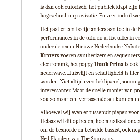
is dan ook euforisch, het publiek klapt zijn
hogeschool-improvisatie. En zeer indrukw
Het gaat er een beetje anders aan toe in de
performances in de tuin en artist talks in e
onder de naam Nieuwe Nederlandse Naïvite
Kraters
voeren synthesizers en sequencer
electropunk, het poppy
Huub Prins
is ook
nederwave. Huisvlijt en schattigheid is hi
worden. Niet altijd even beklijvend, somm
interessanter. Maar de snelle manier van pr
zou zo maar een verrassende act kunnen m
Alhoewel wij even er tussenuit piepen voor
Helaas wil dit optreden, hoe muzikaal onderl
om de besnorde en bebrilde bassist, ook nog
Ned Flanders van The Simpsons.