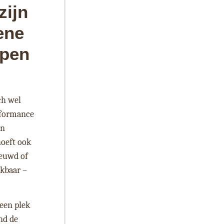
zijn
ene
open
ch wel
rformance
en
hoeft ook
ieuwd of
jkbaar –
 een plek
nd de