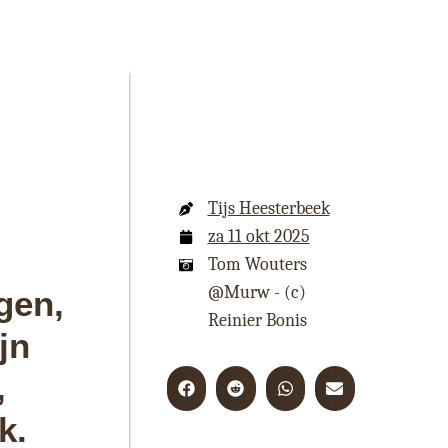
Tijs Heesterbeek
za 11 okt 2025
Tom Wouters
@Murw - (c)
gen,
Reinier Bonis
jn
,
k.