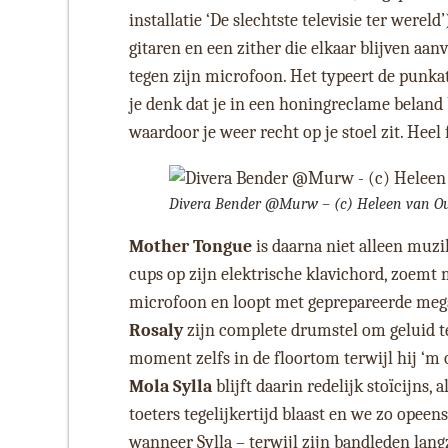
installatie ‘De slechtste televisie ter werel
gitaren en een zither die elkaar blijven aa
tegen zijn microfoon. Het typeert de punk
je denk dat je in een honingreclame beland
waardoor je weer recht op je stoel zit. Heel
Divera Bender @Murw – (c) Heleen van O
Mother Tongue
is daarna niet alleen muzi
cups op zijn elektrische klavichord, zoem
microfoon en loopt met geprepareerde meg
Rosaly
zijn complete drumstel om geluid te 
moment zelfs in de floortom terwijl hij ‘m 
Mola Sylla
blijft daarin redelijk stoïcij
toeters tegelijkertijd blaast en we zo opeens
wanneer Sylla – terwijl zijn bandleden lan