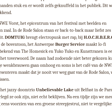
 handen stuk en er wordt zelfs geknuffeld in het publiek. Dit 
ekkend.
 NWE Vorst, het epicentrum van het festival met beelden en
en zaal. In de Rode Salon staan er back-to-back maar liefst zes
it.
DOMTUIG
brengt electropunk met rap, bij
H.O.C.H.B.E.R.
s de boventoon, het Antwerpse
Burger Service
maakt lo-fi
 bekend van The Homesick en Yuko Yuko en Kunsttranen is ee
er het toverwoord. De naam had zodoende niet beter gekozen 
ige wenkbrauwen gaan omhoog en soms is het café van de NW
esenteren maakt dat je nooit ver weg gaat van de Rode Salon, 
issen.
 het jazzy doomtrio
Unbelievable Lake
uit Belfast in de Par
egd ze ook zijn, niet echt beklijven. Na een tijdje zijn we me
 eens voorzien van een groene streepjestrui, niet te vergelijk