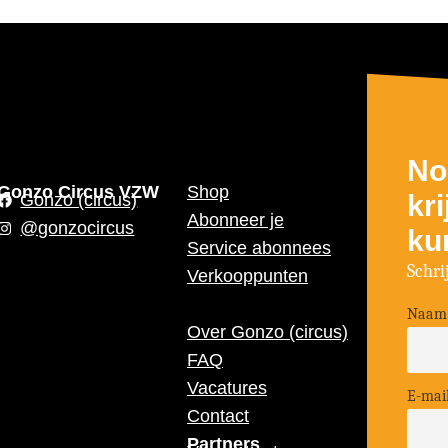
No
Gonzo Circus VZW
Shop
kr
Gonzo (circus)
Abonneer je
@gonzocircus
ku
Service abonnees
Schri
Verkooppunten
Naam
Over Gonzo (circus)
FAQ
Vacatures
E-mai
Contact
Partners