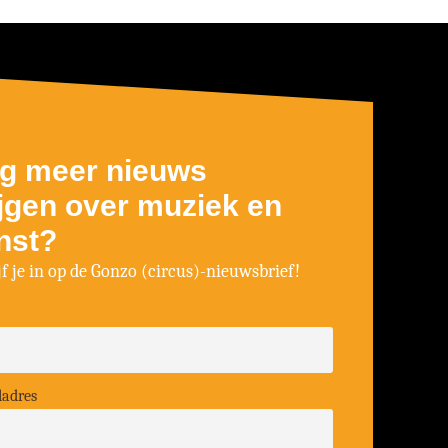
g meer nieuws
ijgen over muziek en
nst?
jf je in op de Gonzo (circus)-nieuwsbrief!
ladres