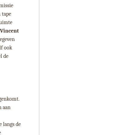
missie
 tape
ruimte
Vincent
gegeven
lf ook
l de
egenkomt.
n aan
e langs de
e