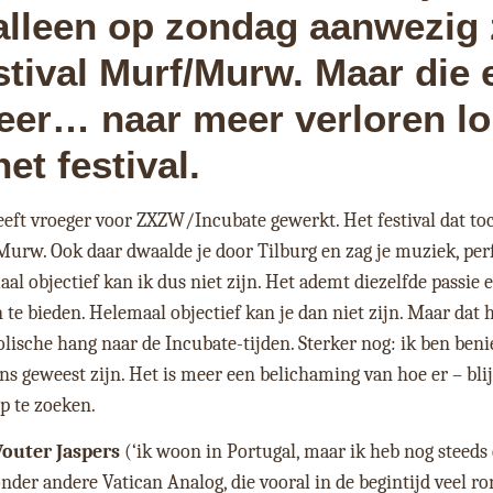
lleen op zondag aanwezig 
stival Murf/Murw. Maar die 
eer… naar meer verloren l
et festival.
heeft vroeger voor ZXZW/Incubate gewerkt. Het festival dat to
urw. Ook daar dwaalde je door Tilburg en zag je muziek, pe
al objectief kan ik dus niet zijn. Het ademt diezelfde passie 
 te bieden. Helemaal objectief kan je dan niet zijn. Maar dat 
holische hang naar de Incubate-tijden. Sterker nog: ik ben ben
ens geweest zijn. Het is meer een belichaming van hoe er – bli
p te zoeken.
outer Jaspers
(‘ik woon in Portugal, maar ik heb nog steeds
nder andere Vatican Analog, die vooral in de begintijd veel ro