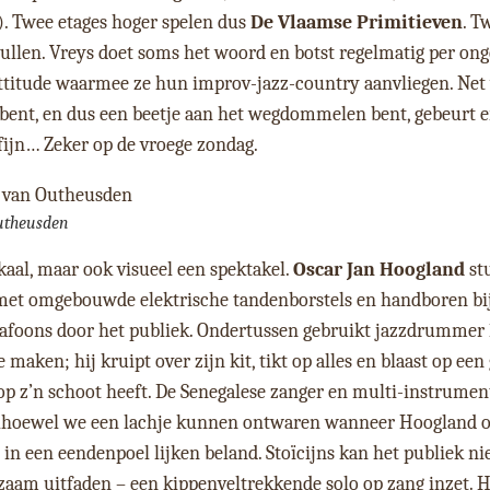
d’). Twee etages hoger spelen dus
De Vlaamse Primitieven
. T
nvullen. Vreys doet soms het woord en botst regelmatig per on
attitude waarmee ze hun improv-jazz-country aanvliegen. Ne
 bent, en dus een beetje aan het wegdommelen bent, gebeurt er
 fijn… Zeker op de vroege zondag.
utheusden
kaal, maar ook visueel een spektakel.
Oscar Jan Hoogland
stu
t met omgebouwde elektrische tandenborstels en handboren bi
afoons door het publiek. Ondertussen gebruikt jazzdrummer
maken; hij kruipt over zijn kit, tikt op alles en blaast op een
op z’n schoot heeft. De Senegalese zanger en multi-instrument
ns, alhoewel we een lachje kunnen ontwaren wanneer Hoogland 
 in een eendenpoel lijken beland. Stoïcijns kan het publiek nie
gzaam uitfaden – een kippenveltrekkende solo op zang inzet. H