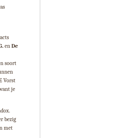
was
 acts
G.
en
De
n soort
kunnen
E Vorst
want je
adox.
er bezig
en met