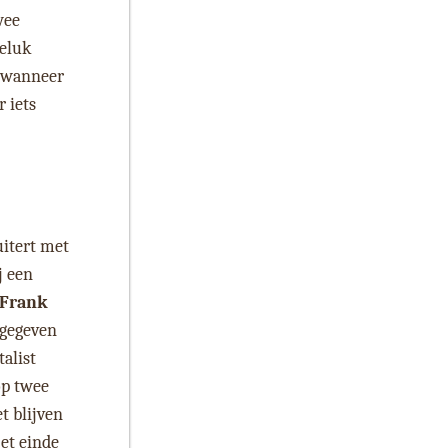
wee
geluk
t wanneer
 iets
itert met
j een
Frank
 gegeven
alist
op twee
t blijven
et einde