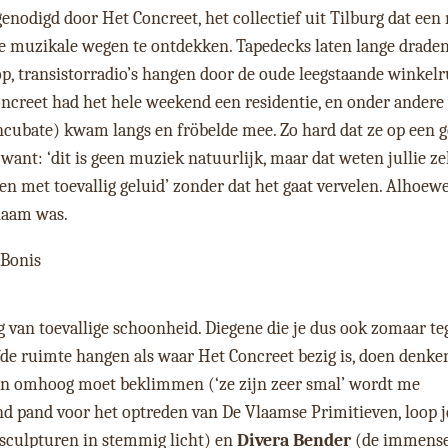
enodigd door Het Concreet, het collectief uit Tilburg dat een 
 muzikale wegen te ontdekken. Tapedecks laten lange draden
op, transistorradio’s hangen door de oude leegstaande winkel
creet had het hele weekend een residentie, en onder andere
Incubate) kwam langs en fröbelde mee. Zo hard dat ze op een 
nt: ‘dit is geen muziek natuurlijk, maar dat weten jullie ze
en met toevallig geluid’ zonder dat het gaat vervelen. Alhoewe
naam was.
ing van toevallige schoonheid. Diegene die je dus ook zomaar t
fde ruimte hangen als waar Het Concreet bezig is, doen denke
en omhoog moet beklimmen (‘ze zijn zeer smal’ wordt me
 pand voor het optreden van De Vlaamse Primitieven, loop j
 sculpturen in stemmig licht) en
Divera Bender
(de immens