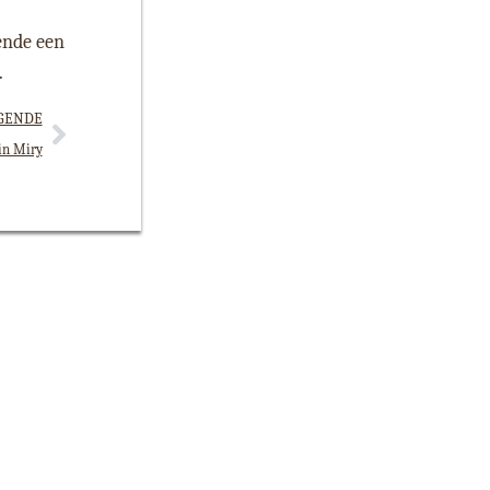
ende een
.
GENDE
in Miry