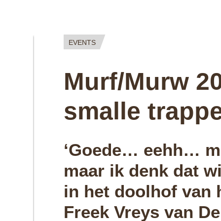
EVENTS
Murf/Murw 20
smalle trapp
‘Goede… eehh… mi
maar ik denk dat wi
in het doolhof van h
Freek Vreys van De