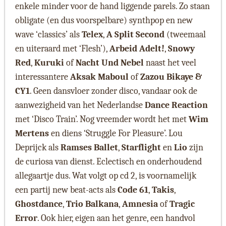
enkele minder voor de hand liggende parels. Zo staan
obligate (en dus voorspelbare) synthpop en new
wave ‘classics’ als
Telex
,
A Split Second
(tweemaal
en uiteraard met ‘Flesh’),
Arbeid Adelt!
,
Snowy
Red
,
Kuruki
of
Nacht Und Nebel
naast het veel
interessantere
Aksak Maboul
of
Zazou Bikaye &
CY1
. Geen dansvloer zonder disco, vandaar ook de
aanwezigheid van het Nederlandse
Dance Reaction
met ‘Disco Train’. Nog vreemder wordt het met
Wim
Mertens
en diens ‘Struggle For Pleasure’. Lou
Deprijck als
Ramses Ballet
,
Starflight
en
Lio
zijn
de curiosa van dienst. Eclectisch en onderhoudend
allegaartje dus. Wat volgt op cd 2, is voornamelijk
een partij new beat-acts als
Code 61
,
Takis
,
Ghostdance
,
Trio Balkana
,
Amnesia
of
Tragic
Error
. Ook hier, eigen aan het genre, een handvol