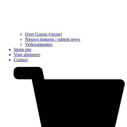
Over Gonzo (circus)
Nieuws insturen / submit news
Verkooppunten
Steun ons
Voor abonnees
Contact