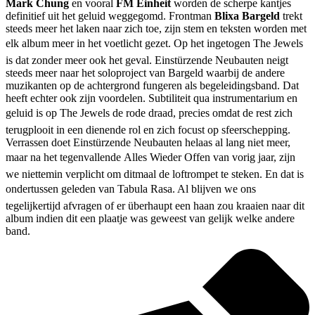
Mark Chung
en vooral
FM Einheit
worden de scherpe kantjes
definitief uit het geluid weggegomd. Frontman
Blixa Bargeld
trekt
steeds meer het laken naar zich toe, zijn stem en teksten worden met
elk album meer in het voetlicht gezet. Op het ingetogen The Jewels
is dat zonder meer ook het geval. Einstürzende Neubauten neigt
steeds meer naar het soloproject van Bargeld waarbij de andere
muzikanten op de achtergrond fungeren als begeleidingsband. Dat
heeft echter ook zijn voordelen. Subtiliteit qua instrumentarium en
geluid is op The Jewels de rode draad, precies omdat de rest zich
terugplooit in een dienende rol en zich focust op sfeerschepping.
Verrassen doet Einstürzende Neubauten helaas al lang niet meer,
maar na het tegenvallende Alles Wieder Offen van vorig jaar, zijn
we niettemin verplicht om ditmaal de loftrompet te steken. En dat is
ondertussen geleden van Tabula Rasa. Al blijven we ons
tegelijkertijd afvragen of er überhaupt een haan zou kraaien naar dit
album indien dit een plaatje was geweest van gelijk welke andere
band.