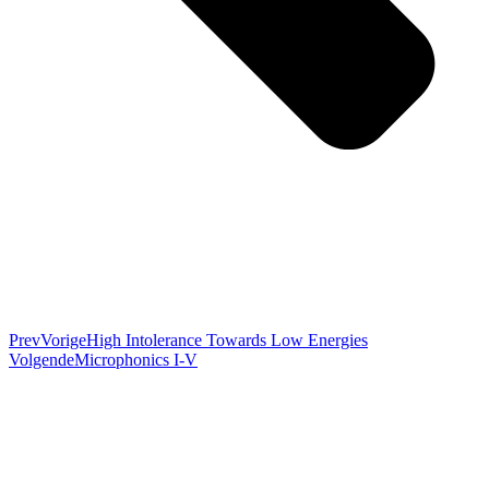
Prev
Vorige
High Intolerance Towards Low Energies
Volgende
Microphonics I-V