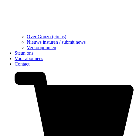
Over Gonzo (circus)
Nieuws insturen / submit news
Verkooppunten
Steun ons
Voor abonnees
Contact