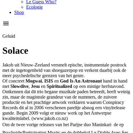
Le Guess Who?
Ecologie
Shop
Geluid
Solace
Jakob uit Nieuw-Zeeland versmelt epische, instrumentale postrock
met de ingetogenheid van shoegazerpop en verkent daarbij ook de
meer psychedelische grenzen van het genre.
Of concreet
Mogwai
,
ISIS
en
God Is An Astronaut
hand in hand
met
Slowdive
,
Jesu
en
Spiritualized
op een mistige herfstavond.
Ontkennen dat dit trio begane muzikale paden betreedt, heeft weinig
zin, maar de magistrale grandeur van de nummers, de zuivere
productie en het prachtige artwork verklaren waarom Conspiracy
Records dit al in 2006 verschenen pareltje alsnog een vinylrelease
gunde. Begin 2009 volgt er nieuw werk op het Antwerpse
kwaliteitslabel. (www.jakob.co.nz)
Om de twee vorige releases van het Parijse duo Maninkari  de ep
Psychoide/Participation Mystic en de dubbelcd Le Diable Avec Ses