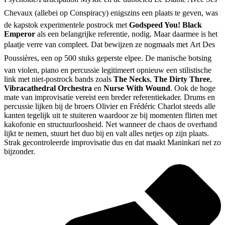
Chevaux (allebei op Conspiracy) enigszins een plaats te geven, was
de kapstok experimentele postrock met
Godspeed You! Black
Emperor
als een belangrijke referentie, nodig. Maar daarmee is het
plaatje verre van compleet. Dat bewijzen ze nogmaals met Art Des
Poussières, een op 500 stuks geperste elpee. De manische botsing
van violen, piano en percussie legitimeert opnieuw een stilistische
link met niet-postrock bands zoals
The Necks
,
The Dirty Three
,
Vibracathedral Orchestra
en
Nurse With Wound
. Ook de hoge
mate van improvisatie vereist een breder referentiekader. Drums en
percussie lijken bij de broers Olivier en Frédéric Charlot steeds alle
kanten tegelijk uit te stuiteren waardoor ze bij momenten flirten met
kakofonie en structuurloosheid. Net wanneer de chaos de overhand
lijkt te nemen, stuurt het duo bij en valt alles netjes op zijn plaats.
Strak gecontroleerde improvisatie dus en dat maakt Maninkari net zo
bijzonder.