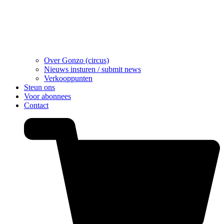
Over Gonzo (circus)
Nieuws insturen / submit news
Verkooppunten
Steun ons
Voor abonnees
Contact