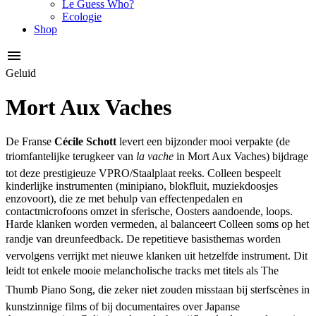
Le Guess Who?
Ecologie
Shop
Geluid
Mort Aux Vaches
De Franse
Cécile Schott
levert een bijzonder mooi verpakte (de
triomfantelijke terugkeer van
la vache
in Mort Aux Vaches) bijdrage
tot deze prestigieuze VPRO/Staalplaat reeks. Colleen bespeelt
kinderlijke instrumenten (minipiano, blokfluit, muziekdoosjes
enzovoort), die ze met behulp van effectenpedalen en
contactmicrofoons omzet in sferische, Oosters aandoende, loops.
Harde klanken worden vermeden, al balanceert Colleen soms op het
randje van dreunfeedback. De repetitieve basisthemas worden
vervolgens verrijkt met nieuwe klanken uit hetzelfde instrument. Dit
leidt tot enkele mooie melancholische tracks met titels als The
Thumb Piano Song, die zeker niet zouden misstaan bij sterfscènes in
kunstzinnige films of bij documentaires over Japanse