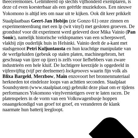
theeceremonies. Gelimiteerd op slechts vijfhonderd exemplaren, is
deze cd even koesterbaar als een geërfde muziekdoos. Een nieuwe
Yokomono is altijd iets om naar uit te kijken. Ook dit keer prikkelt
Staalplaatbaas
Geert-Jan Hobijn
(zie Gonzo 61) onze zinnen en
experimenteerdrang met een lp (wit vinyl) met gesloten groeven. De
grondstof voor dit experiment werd geleverd door Mika Vainio (
Pan
Sonic
), namelijk historische veldopnames van een scheepswerf,
vlakbij zijn ouderlijk huis in Helsinki. Vainio deelt de a-kant met
stadsgenoot
Petri Kuljuntausta
en hun krachtige manipulatie van
de werfgeluiden (gebeuk op stalen platen, machinegebrom, het
geschraap van ijzer op ijzer) is zelfs voor liefhebbers van zware
industrieën een hele kluif. De luchtigere keerzijde is opgedeeld in
vijfenvijftig (vijf per deelnemer)
lockgrooves
waarin fijn volk als
Blixa Bargeld
,
Merzbow
,
Main
enzovoort het bronnenmateriaal
herkneden tot eindeloze loops van achttien seconden. Staalplaat
Soundsystem (www.staalplaat.org) gebruikt deze plaat om er tijdens
performances Yokomono vinylvernietigers over te laten racen. De
platenspelers in de vorm van een Volkswagenbusje hoppen
onaangekondigd van groef tot groef, en veranderen de klank
naarmate hun batterij leegloopt.