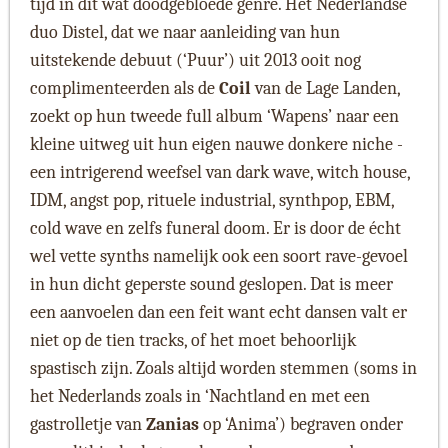
tijd in dit wat doodgebloede genre. Het Nederlandse
duo Distel, dat we naar aanleiding van hun
uitstekende debuut (‘Puur’) uit 2013 ooit nog
complimenteerden als de
Coil
van de Lage Landen,
zoekt op hun tweede full album ‘Wapens’ naar een
kleine uitweg uit hun eigen nauwe donkere niche -
een intrigerend weefsel van dark wave, witch house,
IDM, angst pop, rituele industrial, synthpop, EBM,
cold wave en zelfs funeral doom. Er is door de écht
wel vette synths namelijk ook een soort rave-gevoel
in hun dicht geperste sound geslopen. Dat is meer
een aanvoelen dan een feit want echt dansen valt er
niet op de tien tracks, of het moet behoorlijk
spastisch zijn. Zoals altijd worden stemmen (soms in
het Nederlands zoals in ‘Nachtland en met een
gastrolletje van
Zanias
op ‘Anima’) begraven onder