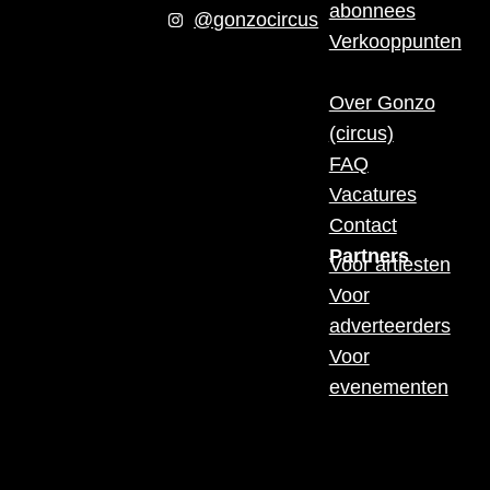
abonnees
@gonzocircus
Verkooppunten
Over Gonzo
(circus)
FAQ
Vacatures
Contact
Partners
Voor artiesten
Voor
adverteerders
Voor
evenementen