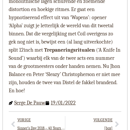
monolithische lagen schurende en zoemende
distortion en hoekige ritmes. Er gaat een
hypnotiserend effect uit van ‘Wapens’: opener
‘Alpha’ zuigt je letterlijk de wereld van dit tweetal
binnen. Dat die vergelijking met Coil overigens zo
gek nog niet is, bewijst een (al lang uitverkochte)
split 12inch met
Trepaneringsritualen
(‘A Knife In
Sound’) waarbij elk van de twee acts een nummer
van de grootmeesters onder handen nemen. Nu Jhon
Balance en Peter ‘Sleazy’ Christopherson er niet mee
zijn, houden de twee van Distel de fakkel brandend.
En hoe!
Serge De Pauw
19/01/2022
VORIGE
VOLGENDE
Sinner’s Day 2018 – 40 Years Of New Wave
[box]