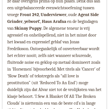
ze daar overigens prima op hun plaats. Denk dus aan
een uitgebalanceerde evenwichtsoefening tussen
vroege
Front 242
,
Underviewer
, oude
Agent Side
Grinder
,
yelworC
,
Haus Arafna
en de begindagen
van
Skinny Puppy
. De algemene teneur is vrij
agressief en onheilspellend, niet in het minst door
het kwaad en expressief geblaf van Jonas
Fredriksson. Ontoegankelijk of onverteerbaar wordt
het echter nooit; zelfs niet wanneer schurende,
fluitende noise en geklop op metaal domineert zoals
in ‘Horsemen’ bijvoorbeeld. Met titels als ‘Cancer’ of
‘Slow Death’ of tekstregels als “all love is
prostitution” (uit ‘Reduced To An End’) moge
duidelijk zijn dat Alvar niet tot de vrolijksten van het
klasje behoort. ‘I Sew A Blanket Of All The Broken
Clouds’ is niettemin een van de beste cd’s in lange