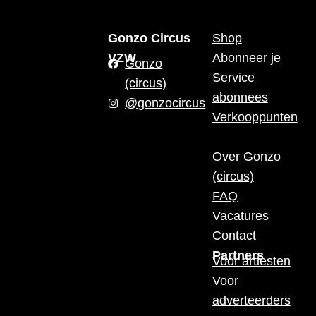
Gonzo Circus
Shop
VZW
Abonneer je
Gonzo
Service
(circus)
abonnees
@gonzocircus
Verkooppunten
Over Gonzo
(circus)
FAQ
Vacatures
Contact
Partners
Voor artiesten
Voor
adverteerders