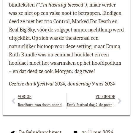
bindteksten
(“I’m hashtag blessed”)
, maar verder
was ze niet op een valse noot te betrappen. Eindigen
deed ze met het trio Control, Marked For Death en
Real Big Sky, vóór de volgspot annex nachtlamp werd
uitgeklikt. Op zich was de theaterzaal een
natuurlijker biotoop voor deze setting, maar Emma
Ruth Rundle was nu eenmaal hoofdact en een
hoofdact moet het waarmaken op het hoofdpodium
– en dat deed ze ook. Morgen: dag twee!
Gezien: dunk!festival 2024, donderdag 9 mei 2024
VORIGE
VOLGENDE
Roadburn: van doom naar dub, een droom van een festival
Dunk!festival dag 2: de postrockcanon
De Geluidsarchitect
za 11 mei 2024