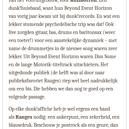
van het Vooruitgebouw, voor
Kozmotron
. Een
dunk!huisband, want hun Beyond Event Horizon
van vorig jaar kwam uit bij dunk!records. En wat een
lekker stomende psychedelische trip was dat! Ook
live zorgden gitaar, bas, drums en baritonsax (weer
een toeter!) voor een aanstekelijke dynamiek – met
name de drummetjes in de nieuwe song waren zeer
lekker. Uit Beyond Event Horizon waren Dim Some
en de lange Motorik-titeltrack uitschieters. Het
uitgedunde publiek (de helft was al door naar
publieksfavoriet Ranges) riep wel heel nadrukkelijk
om een bis. Die hebben we dan nog te goed op een
volgende passage.
Op elke dunk!affiche heb je wel ergens een band
als
Ranges
nodig: een ankerpunt, een zekerheid, een
blauwdruk. Beschouw je postrock als een genre, dan