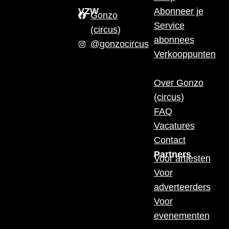
VZW
Abonneer je
Gonzo
Service
(circus)
abonnees
@gonzocircus
Verkooppunten
Over Gonzo
(circus)
FAQ
Vacatures
Contact
Partners
Voor artiesten
Voor
adverteerders
Voor
evenementen