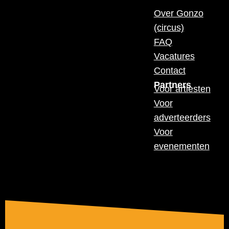
Over Gonzo
(circus)
FAQ
Vacatures
Contact
Partners
Voor artiesten
Voor
adverteerders
Voor
evenementen