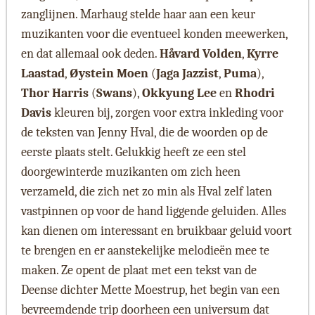
zanglijnen. Marhaug stelde haar aan een keur
muzikanten voor die eventueel konden meewerken,
en dat allemaal ook deden.
Håvard Volden
,
Kyrre
Laastad
,
Øystein Moen
(
Jaga Jazzist
,
Puma
),
Thor Harris
(
Swans
),
Okkyung Lee
en
Rhodri
Davis
kleuren bij, zorgen voor extra inkleding voor
de teksten van Jenny Hval, die de woorden op de
eerste plaats stelt. Gelukkig heeft ze een stel
doorgewinterde muzikanten om zich heen
verzameld, die zich net zo min als Hval zelf laten
vastpinnen op voor de hand liggende geluiden. Alles
kan dienen om interessant en bruikbaar geluid voort
te brengen en er aanstekelijke melodieën mee te
maken. Ze opent de plaat met een tekst van de
Deense dichter Mette Moestrup, het begin van een
bevreemdende trip doorheen een universum dat