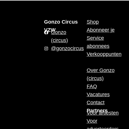
Gonzo Circus
Shop
VZW
Abonneer je
Gonzo
Service
(circus)
abonnees
@gonzocircus
Verkooppunten
Over Gonzo
(circus)
FAQ
Vacatures
Contact
Partners
Voor artiesten
Voor
adverteerders