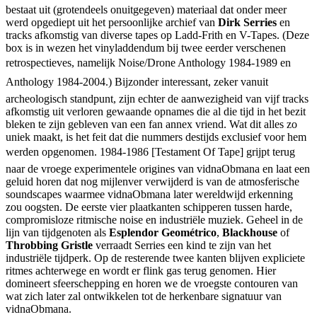
bestaat uit (grotendeels onuitgegeven) materiaal dat onder meer
werd opgediept uit het persoonlijke archief van
Dirk Serries
en
tracks afkomstig van diverse tapes op Ladd-Frith en V-Tapes. (Deze
box is in wezen het vinyladdendum bij twee eerder verschenen
retrospectieves, namelijk Noise/Drone Anthology 1984-1989 en
Anthology 1984-2004.) Bijzonder interessant, zeker vanuit
archeologisch standpunt, zijn echter de aanwezigheid van vijf tracks
afkomstig uit verloren gewaande opnames die al die tijd in het bezit
bleken te zijn gebleven van een fan annex vriend. Wat dit alles zo
uniek maakt, is het feit dat die nummers destijds exclusief voor hem
werden opgenomen. 1984-1986 [Testament Of Tape] grijpt terug
naar de vroege experimentele origines van vidnaObmana en laat een
geluid horen dat nog mijlenver verwijderd is van de atmosferische
soundscapes waarmee vidnaObmana later wereldwijd erkenning
zou oogsten. De eerste vier plaatkanten schipperen tussen harde,
compromisloze ritmische noise en industriële muziek. Geheel in de
lijn van tijdgenoten als
Esplendor Geométrico
,
Blackhouse
of
Throbbing Gristle
verraadt Serries een kind te zijn van het
industriële tijdperk. Op de resterende twee kanten blijven expliciete
ritmes achterwege en wordt er flink gas terug genomen. Hier
domineert sfeerschepping en horen we de vroegste contouren van
wat zich later zal ontwikkelen tot de herkenbare signatuur van
vidnaObmana.