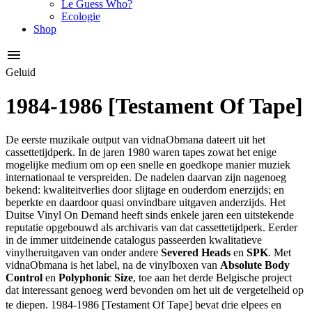
Le Guess Who?
Ecologie
Shop
Geluid
1984-1986 [Testament Of Tape]
De eerste muzikale output van vidnaObmana dateert uit het
cassettetijdperk. In de jaren 1980 waren tapes zowat het enige
mogelijke medium om op een snelle en goedkope manier muziek
internationaal te verspreiden. De nadelen daarvan zijn nagenoeg
bekend: kwaliteitverlies door slijtage en ouderdom enerzijds; en
beperkte en daardoor quasi onvindbare uitgaven anderzijds. Het
Duitse Vinyl On Demand heeft sinds enkele jaren een uitstekende
reputatie opgebouwd als archivaris van dat cassettetijdperk. Eerder
in de immer uitdeinende catalogus passeerden kwalitatieve
vinylheruitgaven van onder andere
Severed Heads
en
SPK
. Met
vidnaObmana is het label, na de vinylboxen van
Absolute Body
Control
en
Polyphonic Size
, toe aan het derde Belgische project
dat interessant genoeg werd bevonden om het uit de vergetelheid op
te diepen. 1984-1986 [Testament Of Tape] bevat drie elpees en