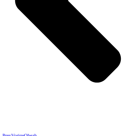
Prev
Vorige
Obeah