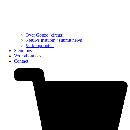
Over Gonzo (circus)
Nieuws insturen / submit news
Verkooppunten
Steun ons
Voor abonnees
Contact