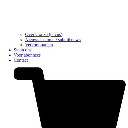
Over Gonzo (circus)
Nieuws insturen / submit news
Verkooppunten
Steun ons
Voor abonnees
Contact