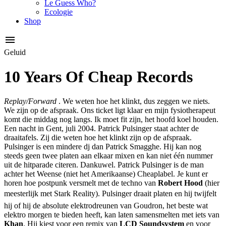
Le Guess Who?
Ecologie
Shop
Geluid
10 Years Of Cheap Records
Replay/Forward
. We weten hoe het klinkt, dus zeggen we niets.
We zijn op de afspraak. Ons ticket ligt klaar en mijn fysiotherapeut
komt die middag nog langs. Ik moet fit zijn, het hoofd koel houden.
Een nacht in Gent, juli 2004. Patrick Pulsinger staat achter de
draaitafels. Zij die weten hoe het klinkt zijn op de afspraak.
Pulsinger is een mindere dj dan Patrick Smagghe. Hij kan nog
steeds geen twee platen aan elkaar mixen en kan niet één nummer
uit de hitparade citeren. Dankuwel. Patrick Pulsinger is de man
achter het Weense (niet het Amerikaanse) Cheaplabel. Je kunt er
horen hoe postpunk versmelt met de techno van
Robert Hood
(hier
meesterlijk met Stark Reality). Pulsinger draait platen en hij twijfelt
hij of hij de absolute elektrodreunen van Goudron, het beste wat
elektro morgen te bieden heeft, kan laten samensmelten met iets van
Khan
. Hij kiest voor een remix van
LCD Soundsystem
en voor