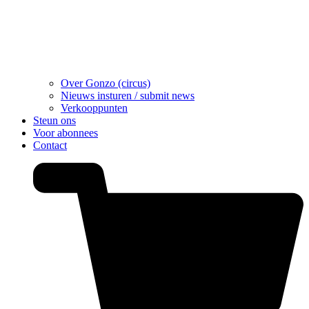
Over Gonzo (circus)
Nieuws insturen / submit news
Verkooppunten
Steun ons
Voor abonnees
Contact