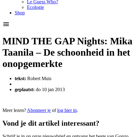
Le Guess Who?
Ecologie
Shop
MIND THE GAP Nights: Mika
Taanila – De schoonheid in het
onopgemerkte
tekst:
Robert Muis
geplaatst:
do 10 jan 2013
Meer lezen?
Abonneer je
of
log hier in
.
Vond je dit artikel interessant?
Schrijf je in op onze nieuwsbrief en ontvang het beste van Gonzo