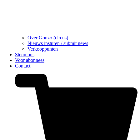
Over Gonzo (circus)
Nieuws insturen / submit news
Verkooppunten
Steun ons
Voor abonnees
Contact