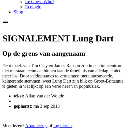
Le Guess Who?
Ecologie
Shop
SIGNALEMENT Lung Dart
Op de grens van aangenaam
De muziek van Tim Clay en James Rapson zou in een tuincentrum
niet misstaan: eenmaal binnen laat de droefenis van alledag je niet
meer los. Door veldopnames te vermengen met uitgesmeerde,
kalmerende stemmen, weet Lung Dart zijn blik op Groot-Brittannië
te gieten in wat lijkt op een verre neef van popmuziek.
tekst:
Allart van der Woude
geplaatst:
ma 3 sep 2018
Meer lezen?
Abonneer je
of
log hier in
.