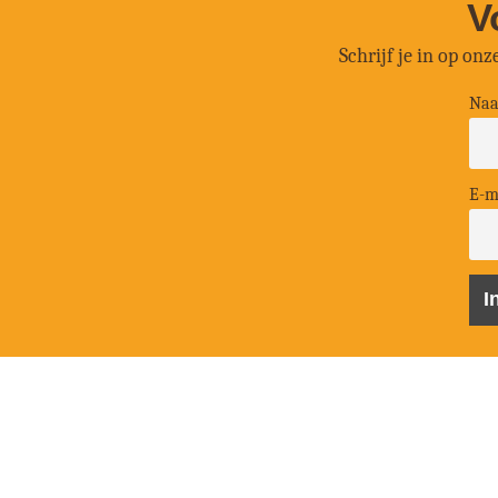
V
Schrijf je in op on
Na
E-m