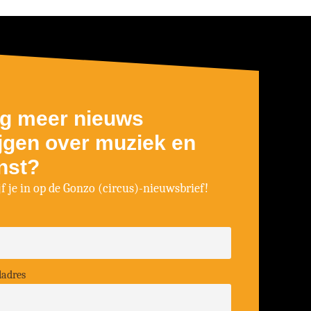
g meer nieuws
ijgen over muziek en
nst?
jf je in op de Gonzo (circus)-nieuwsbrief!
ladres