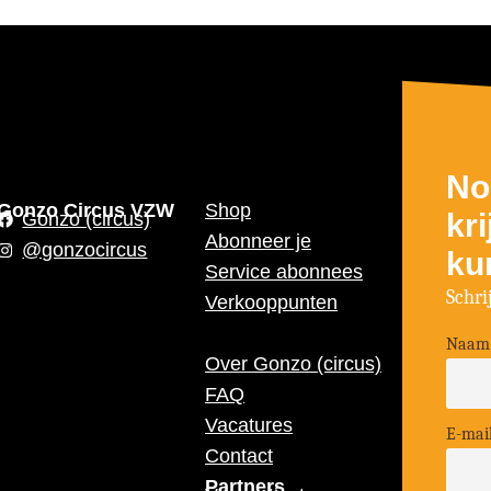
No
Gonzo Circus VZW
Shop
kr
Gonzo (circus)
Abonneer je
@gonzocircus
ku
Service abonnees
Schri
Verkooppunten
Naam
Over Gonzo (circus)
FAQ
Vacatures
E-mai
Contact
Partners