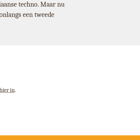
liaanse techno. Maar nu
ie onlangs een tweede
hier in
.