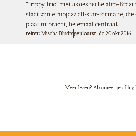
“trippy trio” met akoestische afro-Brazi
staat zijn ethiojazz all-star-formatie, d
plaat uitbracht, helemaal centraal.
tekst:
Mischa Bludts
geplaatst:
do 20 okt 2016
Meer lezen?
Abonneer je
of
log 