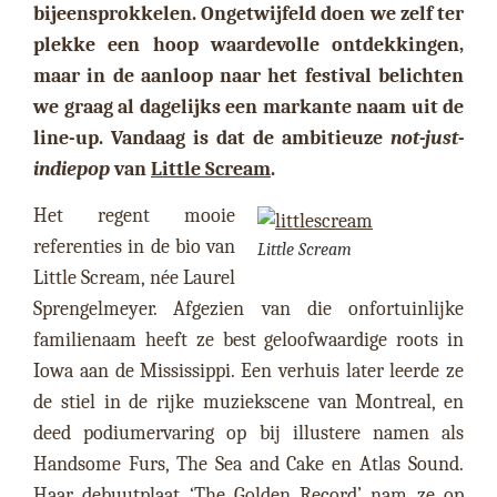
bijeensprokkelen. Ongetwijfeld doen we zelf ter
plekke een hoop waardevolle ontdekkingen,
maar in de aanloop naar het festival belichten
we graag al dagelijks een markante naam uit de
line-up. Vandaag is dat de ambitieuze
not-just-
indiepop
van
Little Scream
.
Het regent mooie
referenties in de bio van
Little Scream
Little Scream, née Laurel
Sprengelmeyer. Afgezien van die onfortuinlijke
familienaam heeft ze best geloofwaardige roots in
Iowa aan de Mississippi. Een verhuis later leerde ze
de stiel in de rijke muziekscene van Montreal, en
deed podiumervaring op bij illustere namen als
Handsome Furs, The Sea and Cake en Atlas Sound.
Haar debuutplaat ‘The Golden Record’ nam ze op