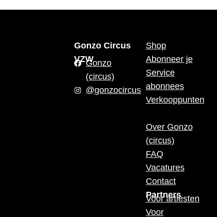
Gonzo Circus
Shop
VZW
Abonneer je
Gonzo
Service
(circus)
abonnees
@gonzocircus
Verkooppunten
Over Gonzo
(circus)
FAQ
Vacatures
Contact
Partners
Voor artiesten
Voor